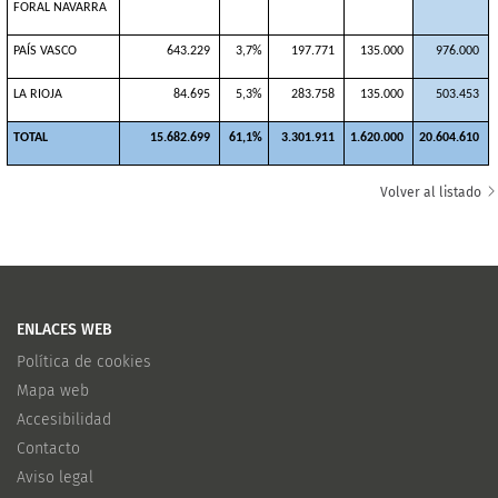
FORAL NAVARRA
PAÍS VASCO
643.229
3,7%
197.771
135.000
976.000
LA RIOJA
84.695
5,3%
283.758
135.000
503.453
TOTAL
15.682.699
61,1%
3.301.911
1.620.000
20.604.610
Volver al listado
ENLACES WEB
Política de cookies
Mapa web
Accesibilidad
Contacto
Aviso legal