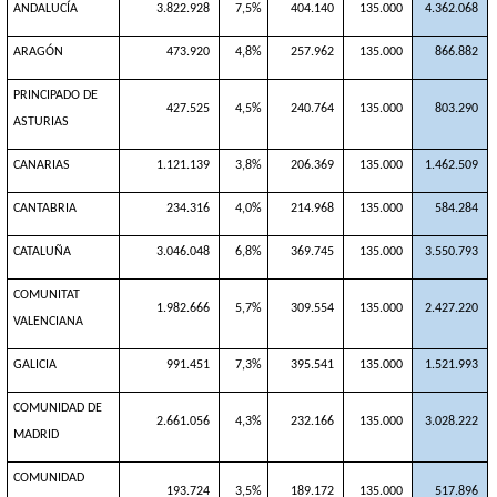
ANDALUCÍA
3.822.928
7,5%
404.140
135.000
4.362.068
ARAGÓN
473.920
4,8%
257.962
135.000
866.882
PRINCIPADO DE
427.525
4,5%
240.764
135.000
803.290
ASTURIAS
CANARIAS
1.121.139
3,8%
206.369
135.000
1.462.509
CANTABRIA
234.316
4,0%
214.968
135.000
584.284
CATALUÑA
3.046.048
6,8%
369.745
135.000
3.550.793
COMUNITAT
1.982.666
5,7%
309.554
135.000
2.427.220
VALENCIANA
GALICIA
991.451
7,3%
395.541
135.000
1.521.993
COMUNIDAD DE
2.661.056
4,3%
232.166
135.000
3.028.222
MADRID
COMUNIDAD
193.724
3,5%
189.172
135.000
517.896