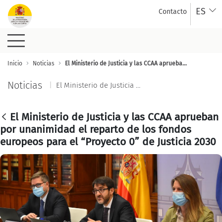
Saltar al contenido principal
ES
Contacto
El Ministerio de Justicia y 
Inicio
Noticias
El Ministerio de Justicia y las CCAA aprueban por unanimidad el reparto de los fondos europeos para el “Proyecto 0” de Justicia 2030
Noticias
El Ministerio de Justicia y las CCAA aprueban por unanimidad el reparto de los fondos europeos para el “Proyecto 0” de Justicia 2030
El Ministerio de Justicia y las CCAA aprueban
por unanimidad el reparto de los fondos
europeos para el “Proyecto 0” de Justicia 2030