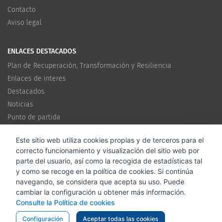
Contacto
Aviso legal
ENLACES DESTACADOS
Plan de Recuperación, Transformación y Resiliencia
Enlaces de interes
Destacados
Noticias
Punto de partida
Este sitio web utiliza cookies propias y de terceros para el
CANALES
correcto funcionamiento y visualización del sitio web por
Twitter
parte del usuario, así como la recogida de estadísticas tal
y como se recoge en la política de cookies. Si continúa
navegando, se considera que acepta su uso. Puede
cambiar la configuración u obtener más información.
Consulte la Política de cookies
Configuración
Aceptar todas las cookies
Inicio
Punto de partida
Plan de trabajo
Metodología