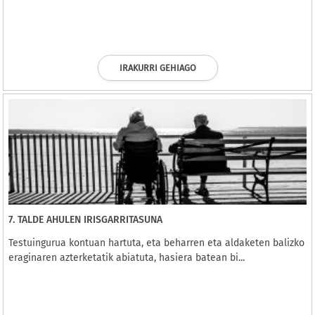
IRAKURRI GEHIAGO
7. TALDE AHULEN IRISGARRITASUNA
Testuingurua kontuan hartuta, eta beharren eta aldaketen balizko
eraginaren azterketatik abiatuta, hasiera batean bi...