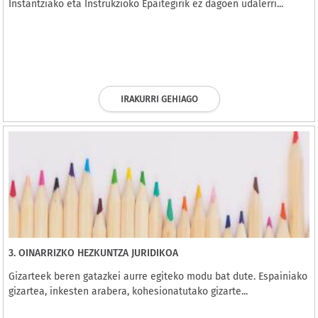
Instantziako eta Instrukzioko Epaitegirik ez dagoen udalerri...
IRAKURRI GEHIAGO
3. OINARRIZKO HEZKUNTZA JURIDIKOA
Gizarteek beren gatazkei aurre egiteko modu bat dute. Espainiako
gizartea, inkesten arabera, kohesionatutako gizarte...