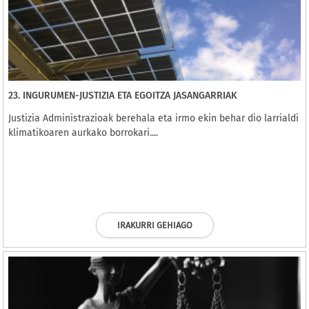
23. INGURUMEN-JUSTIZIA ETA EGOITZA JASANGARRIAK
Justizia Administrazioak berehala eta irmo ekin behar dio larrialdi
klimatikoaren aurkako borrokari....
IRAKURRI GEHIAGO