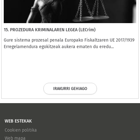
15. PROZEDURA KRIMINALAREN LEGEA (LECrim)
Gure sistema prozesal penala Europako Fiskaltzaren UE 2017/1939
Erregelamendura egokitzeak aukera ematen du eredu...
IRAKURRI GEHIAGO
WEB ESTEKAK
Cookien politika
Web mapa