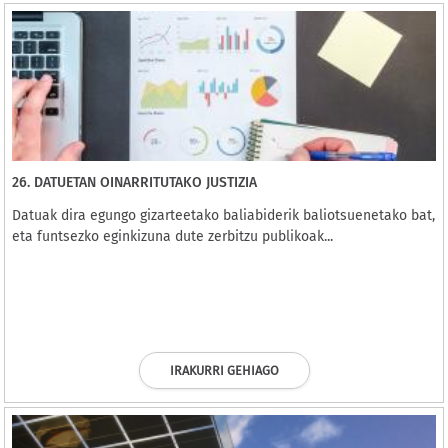
26. DATUETAN OINARRITUTAKO JUSTIZIA
Datuak dira egungo gizarteetako baliabiderik baliotsuenetako bat,
eta funtsezko eginkizuna dute zerbitzu publikoak...
IRAKURRI GEHIAGO