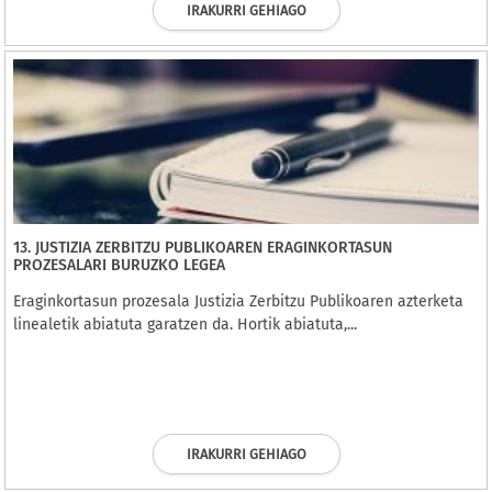
IRAKURRI GEHIAGO
13. JUSTIZIA ZERBITZU PUBLIKOAREN ERAGINKORTASUN
PROZESALARI BURUZKO LEGEA
Eraginkortasun prozesala Justizia Zerbitzu Publikoaren azterketa
linealetik abiatuta garatzen da. Hortik abiatuta,...
IRAKURRI GEHIAGO