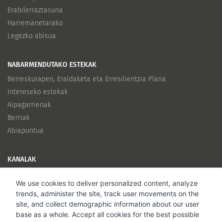
Erabilerraztasuna
Harremanetarako
Legezko abisua
NABARMENDUTAKO ESTEKAK
Berreskurapen, Eraldaketa eta Erresilientzia Plana
Intereseko estekak
Aipagarrienak
Berriak
Abiapuntua
KANALAK
Twitter
We use cookies to deliver personalized content, analyze
trends, administer the site, track user movements on the
site, and collect demographic information about our user
base as a whole. Accept all cookies for the best possible