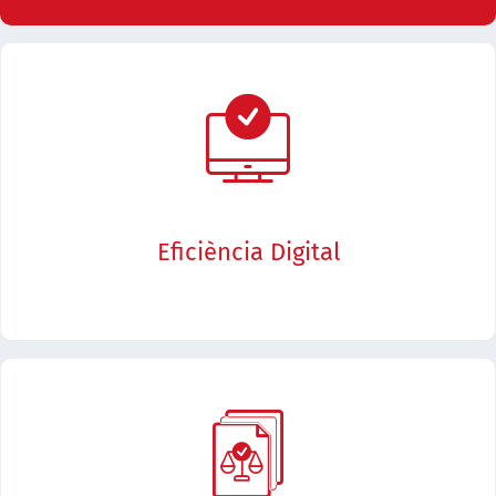
El nucli del programa és la generació d'un marc normatiu per a la
Eficiència Digital
digitalització al Servei Públic de Justícia. La digitalització és un dels pilars
del procés de transformació i subjau a gran part de les accions que
s'emprendran
ENTRADA