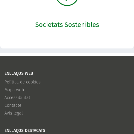
Transición ecológica
Societats Sostenibles
El programa assegurarà l'aportació global del Servei Públic de Justícia a
l'aprofundiment de l'Estat de Dret a la UE, al projecte de país i a la justícia
mediambiental.
ENTRADA
ENLLAÇOS WEB
Política de cookies
Mapa web
Accessibilitat
Contacte
Avís legal
ENLLAÇOS DESTACATS