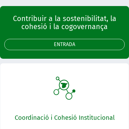
Contribuir a la sostenibilitat, la
cohesió i la cogovernança
ENTRADA
Coordinació i Cohesió Institucional
El nucli del programa és el desenvolupament de la cogovernança i la seva
aplicació a la justícia basada en dades que és la base del nou ecosistema.